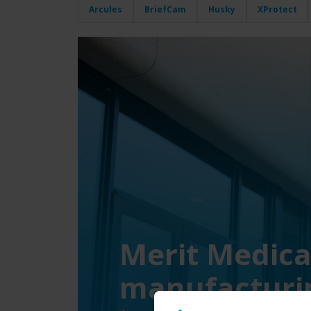
Arcules
BriefCam
Husky
XProtect
Merit Medica
manufacturin