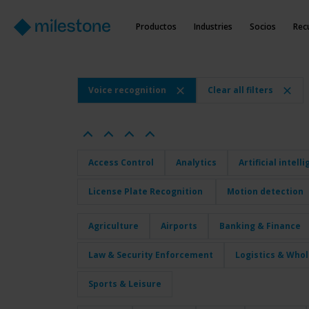
Productos
Industries
Socios
Rec
Voice recognition
Clear all filters
Access Control
Analytics
Artificial intell
License Plate Recognition
Motion detection
Agriculture
Airports
Banking & Finance
Law & Security Enforcement
Logistics & Who
Sports & Leisure