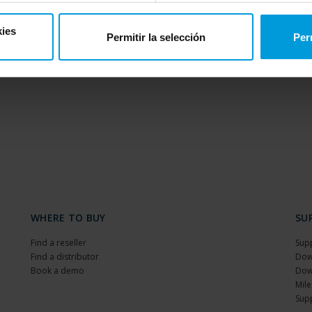
kies
Permitir la selección
Per
Article
WHERE TO BUY
SU
Find a reseller
Sup
Find a distributor
Dow
Book a demo
Dow
Mile
Sup