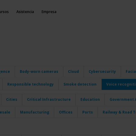
ursos
Asistencia
Empresa
igence
Body-worn cameras
Cloud
Cybersecurity
Facia
Responsible technology
Smoke detection
Voice recognit
Cities
Critical Infrastructure
Education
Government A
lesale
Manufacturing
Offices
Ports
Railway & Road T