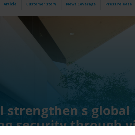
Article
Customer story
News Coverage
Press release
l strengthen s global
g security through v