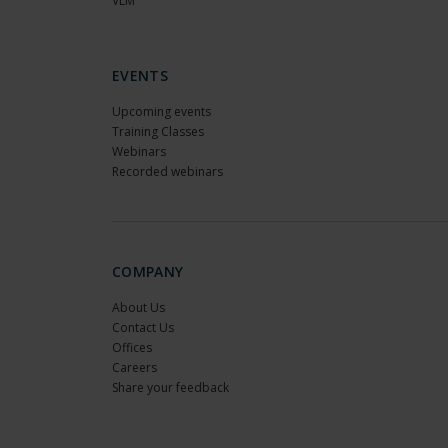
VLM
EVENTS
Upcoming events
Training Classes
Webinars
Recorded webinars
COMPANY
About Us
Contact Us
Offices
Careers
Share your feedback