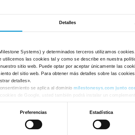
ith access control
Detalles
(Milestone Systems) y determinados terceros utilizamos cookies. 
 utilicemos las cookies tal y como se describe en nuestra políti
 nuestro sitio web. Puede optar por aceptar únicamente las coo
ento del sitio web. Para obtener más detalles sobre las cookies,
trar detalles».
onsentimiento se aplica al dominio
milestonesys.com junto co
 cookies de Google, usted también podrá instalar un complement
aquí:
https://tools.google.com/dlpage/gaoptout?hl=es
. Usted
r momento.
Preferencias
Estadística
4 vital components of a hospital
security plan