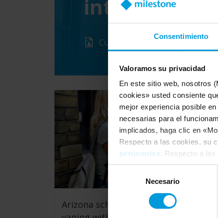
integrated w
Consentimiento
Customer Story
Valoramos su privacidad
En este sitio web, nosotros 
cookies» usted consiente que
mejor experiencia posible en
necesarias para el funcionami
implicados, haga clic en «Mos
Respecto a las cookies, su c
pertinentes
. Respecto a las
Analytics para navegadores 
Selección
consentimiento
en cualquie
Necesario
de
consentimiento
Arizona schools combat student
vaping with Arcules VSaaS in the