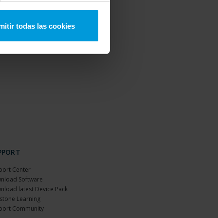
mitir todas las cookies
PPORT
port Center
nload Software
nload latest Device Pack
stone Learning
port Community