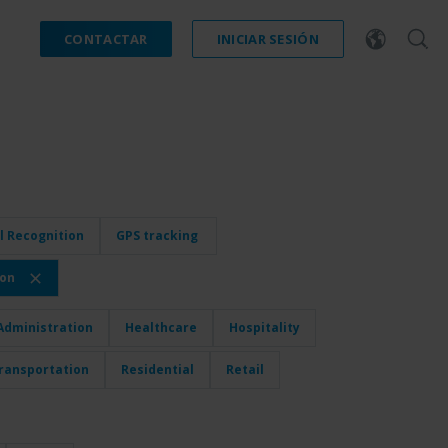
CONTACTAR
INICIAR SESIÓN
l Recognition
GPS tracking
ion
dministration
Healthcare
Hospitality
ransportation
Residential
Retail