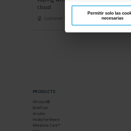
cloud
Permitir solo las coo
necesarias
Customer Story
PRODUCTS
XProtect®
BriefCam
Arcules
Husky hardware
Milestone Care™