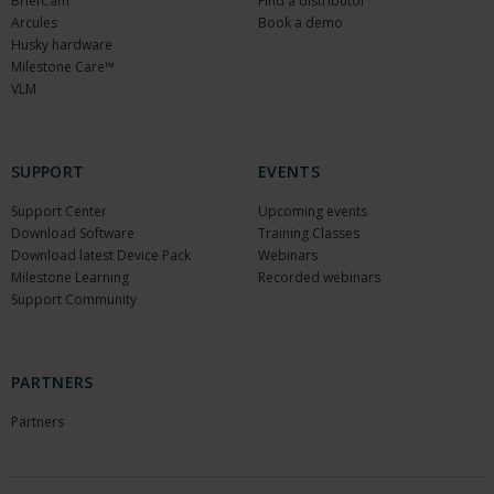
BriefCam
Find a distributor
Arcules
Book a demo
Husky hardware
Milestone Care™
VLM
SUPPORT
EVENTS
Support Center
Upcoming events
Download Software
Training Classes
Download latest Device Pack
Webinars
Milestone Learning
Recorded webinars
Support Community
PARTNERS
Partners