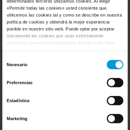
determinados terceros utilizamos cookies. Al elegir
Customer Story
«Permitir todas las cookies» usted consiente que
utilicemos las cookies tal y como se describe en nuestra
política de cookies y obtendrá la mejor experiencia
posible en nuestro sitio web. Puede optar por aceptar
únicamente las cookies que sean estrictamente
necesarias para el funcionamiento del sitio web. Para
obtener más detalles sobre las cookies, su finalidad y los
terceros implicados, haga clic en «Mostrar detalles».
Selección
Respecto a las cookies, su consentimiento se aplica al
Necesario
de
dominio
milestonesys.com junto con los subdominios
consentimiento
pertinentes
. Respecto a las cookies de Google, usted
Preferencias
también podrá instalar un complemento de inhabilitación
de Google Analytics para navegadores aquí:
https://tools.google.com/dlpage/gaoptout?hl=es
.
Estadística
Why cloud-based video security is exploding
Usted podrá
modificar su consentimiento
en cualquier
in popularity: Insights from Milestone
momento.
Marketing
Article