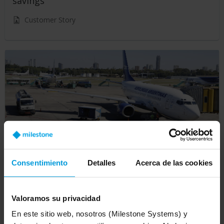
savings
Customer Story
Consentimiento
Detalles
Acerca de las cookies
Aeropuertos Argentina elevates national
Valoramos su privacidad
airport security with open platform video
and cloud technology
En este sitio web, nosotros (Milestone Systems) y