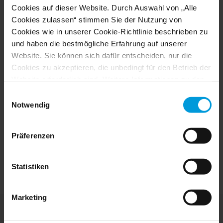
Cookies auf dieser Website. Durch Auswahl von „Alle
Cookies zulassen“ stimmen Sie der Nutzung von
Cookies wie in unserer Cookie-Richtlinie beschrieben zu
und haben die bestmögliche Erfahrung auf unserer
Website. Sie können sich dafür entscheiden, nur die
Cookies zu akzeptieren, die unbedingt für den Betrieb der
Website erforderlich sind. Weitere Informationen zu den
Cookies, ihrem Zweck und den beteiligten Dritten finden
Einwilligungsauswahl
Sie, wenn Sie auf „Details anzeigen“ klicken.
Notwendig
Für Cookies gilt Ihre Einwilligung für die folgende
Domain:
milestonesys.com + Subdomains
. Für Google-
Präferenzen
Cookies können Sie unter folgender Adresse auch ein
Browser-Addon für die Deaktivierung von Google
Analytics installieren:
Statistiken
https://tools.google.com/dlpage/gaoptout?hl=en-GB
.
Sie können jederzeit Ihre
Einwilligung ändern
:
Marketing