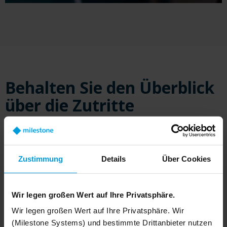
Behalten Sie den Überblick
über die Zutritte
Mit XProtect Access können Sie den Zugang zu Ihren
Räumlichkeiten direkt im XProtect Smart Client steuern
und erhalten so einen vollständigen Überblick über alle
Zustimmung
Details
Über Cookies
Zutrittspunkte, Karteninhaber und Besucher. Das
bedeutet, dass Anwender in Echtzeit reagieren, schnell
auf Bedenken reagieren und verdächtige Vorfälle genau
Wir legen großen Wert auf Ihre Privatsphäre.
dokumentieren können.
Wir legen großen Wert auf Ihre Privatsphäre. Wir
(Milestone Systems) und bestimmte Drittanbieter nutzen