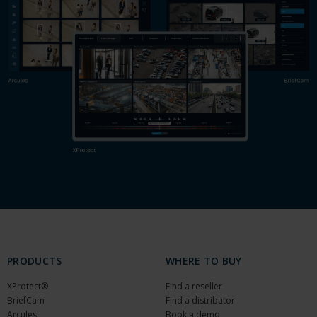
PRODUCTS
WHERE TO BUY
XProtect®
Find a reseller
BriefCam
Find a distributor
Arcules
Book a demo